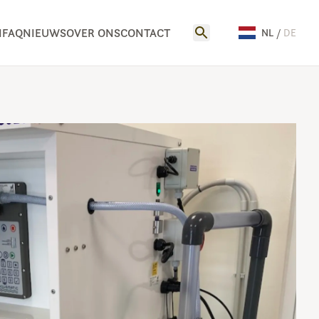
N
FAQ
NIEUWS
OVER ONS
CONTACT
NL
/
DE