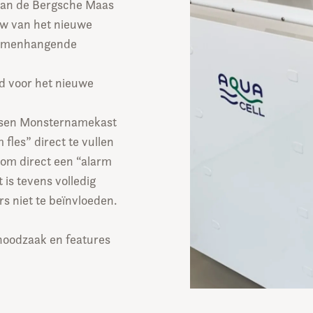
aan de Bergsche Maas
uw van het nieuwe
 samenhangende
d voor het nieuwe
aatsen Monsternamekast
les” direct te vullen
k om direct een “alarm
 is tevens volledig
s niet te beïnvloeden.
noodzaak en features