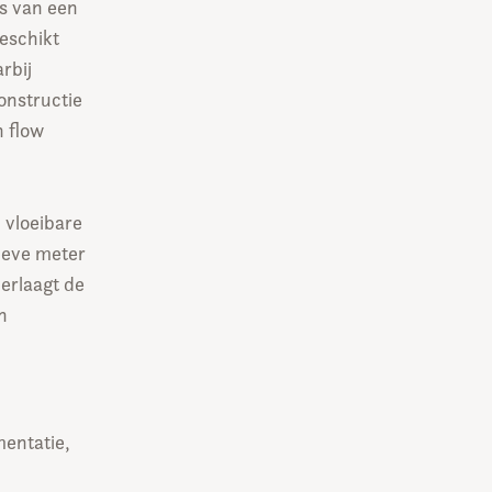
s van een
eschikt
rbij
onstructie
n flow
 vloeibare
ieve meter
verlaagt de
n
mentatie,