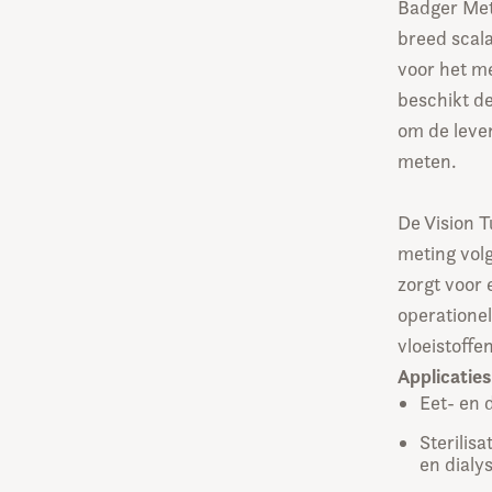
Badger Met
breed scala
voor het m
beschikt d
om de leve
meten.
De Vision T
meting vol
zorgt voor 
operatione
vloeistoffe
Applicaties
Eet- en 
Sterilis
en dialy