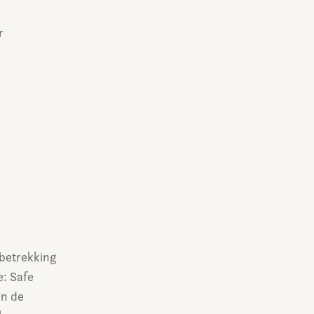
r
betrekking
: Safe
in de