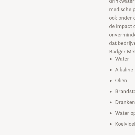
drinkwater
medische p
ook onder 
de impact o
onverminde
dat bedrij
Badger Met
Water
Alkaline
Oliën
Brandst
Dranken
Water o
Koelvloe