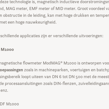
deze technologie is, magnetisch inductieve doorstromings
d, MAG meter, EMF meter of MID meter. Groot voordeel v
n obstructie in de leiding, kan met hoge drukken en tempe
met een hoge nauwkeurigheid.
schillende applicaties zijn er verschillende uitvoeringen:
 M1000
omagnetische flowmeter ModMAG® M1000 is ontworpen voo
toepassingen
zoals in machineparken, voertuigen en batch
singsbereik loopt uiteen van DN 6 tot DN 500 met de mees
de procesaansluitingen zoals DIN-flenzen, zuivelleidingaans
 enz.
 PDF M1000