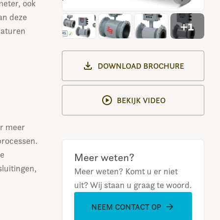
meter, ook
an deze
+1
raturen
DOWNLOAD BROCHURE
BEKIJK VIDEO
r meer
processen.
te
Meer weten?
luitingen,
Meer weten? Komt u er niet
uit? Wij staan u graag te woord.
NEEM CONTACT OP