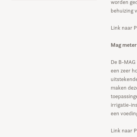
worden ged
behuizing v
Link naar 
Mag mete
De B-MAG 
een zeer ho
uitstekend
maken deze
toepassing
irrigatie-i
een voeding
Link naar