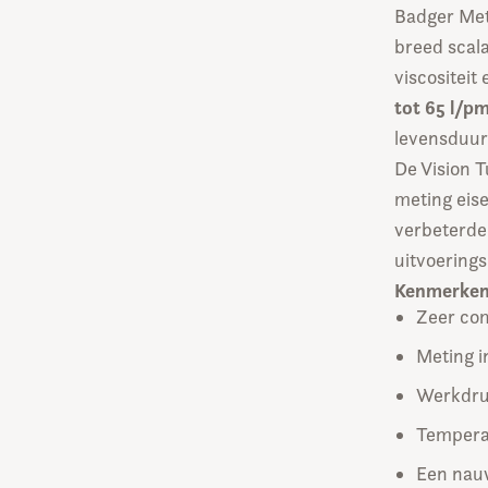
Badger Met
breed scal
viscositeit
tot 65 l/p
levensduur
De Vision T
meting eis
verbeterde 
uitvoerings
Kenmerken
Zeer com
Meting i
Werkdruk
Temperat
Een nau