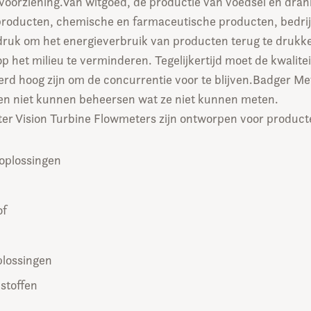
voorziening.Van witgoed, de productie van voedsel en dran
roducten, chemische en farmaceutische producten, bedri
druk om het energieverbruik van producten terug te drukk
p het milieu te verminderen. Tegelijkertijd moet de kwalitei
rd hoog zijn om de concurrentie voor te blijven.Badger Met
ven niet kunnen beheersen wat ze niet kunnen meten.
er Vision Turbine Flowmeters zijn ontworpen voor producte
 oplossingen
of
plossingen
istoffen