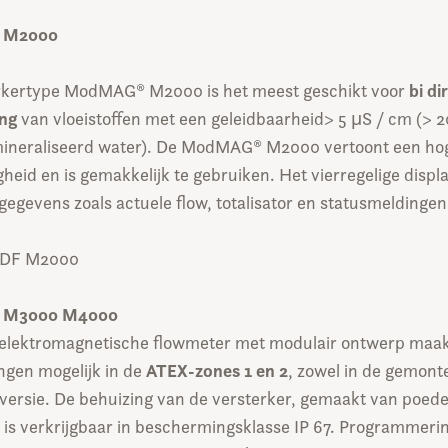
r M2000
bi di
rkertype ModMAG® M2000 is het meest geschikt voor
ng
van vloeistoffen met een geleidbaarheid> 5 μS / cm (> 
ineraliseerd water). De ModMAG® M2000 vertoont een ho
eid en is gemakkelijk te gebruiken. Het vierregelige displa
egevens zoals actuele flow, totalisator en statusmeldingen
 PDF M2000
r M3000 M4000
elektromagnetische flowmeter met modulair ontwerp maa
ATEX-zones 1 en 2
ngen mogelijk in de
, zowel in de gemont
 versie. De behuizing van de versterker, gemaakt van poed
 is verkrijgbaar in beschermingsklasse IP 67. Programmeri