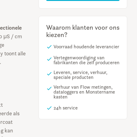
Waarom klanten voor ons
rectionele
kiezen?
20 μS / cm
ge
Voorraad houdende leverancier
y toont alle
Vertegenwoordiging van
.
fabrikanten die zelf produceren
Leveren, service, verhuur,
speciale producten
Verhuur van Flow metingen,
dataloggers en Monstername
kasten
kt
24h service
eerde als
ercoat
ng kan