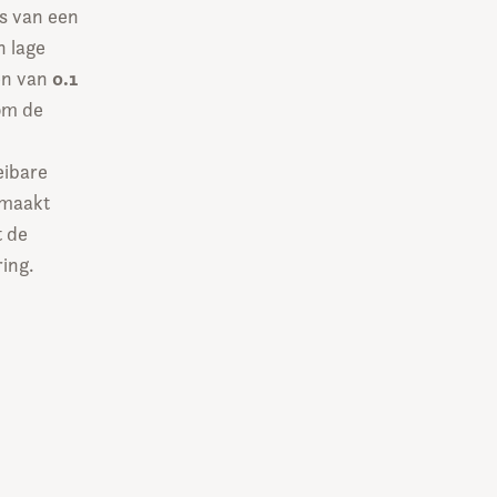
s van een
n lage
0.1
den van
om de
eibare
 maakt
t de
ring.