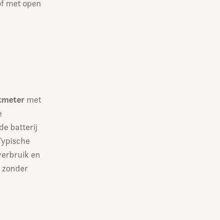
of met open
etmeter
met
e
e batterij
Typische
verbruik en
n zonder