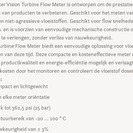
er Vision Turbine Flow Meter is ontworpen om de prestatie
a van producten te verbeteren. Geschikt voor het meten va
 en niet-agressieve vloeistoffen. Geschikt voor flow snelhe
m
. en is voorzien van eenvoudige mechanische constructie 
 te verlengen, zonder verlies van nauwkeurigheid.
urbine Flow Meter biedt een eenvoudige oplossing voor vlo
en van deze tijd. Deze compacte en kosteneffectieve meter
productkwaliteit en energie-efficiëntie mogelijk en verlaag
kosten door het monitoren en controleert de vloeistof dose
:
pact en lichtgewicht
n elke meter oriëntatie
 tot 362,5 psi (25 bar)
uurbereik van -20 ... 100 ° C
wkeurigheid van ± 3%