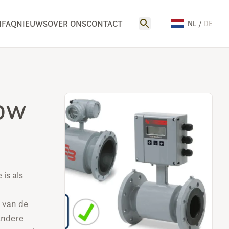
N
FAQ
NIEUWS
OVER ONS
CONTACT
NL
/
DE
low
is als
d van de
andere