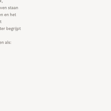
k,
jven staan
en en het
t
er begrijpt
n als: