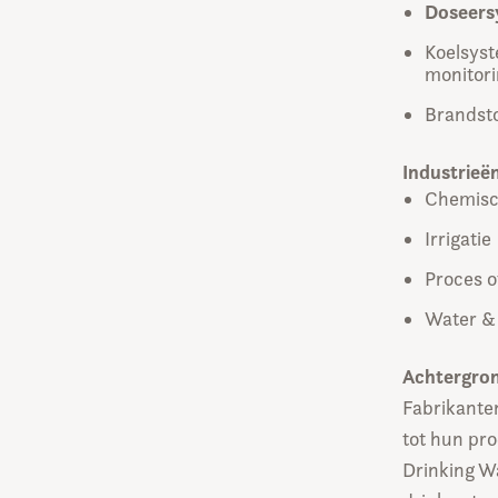
Doseers
Koelsyst
monitori
Brandsto
Industrieë
Chemisc
Irrigatie
Proces o
Water &
Achtergro
Fabrikante
tot hun pr
Drinking W