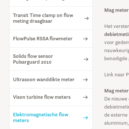
Mag mete
Transit Time clamp on flow
meting draagbaar
Het verste
debietmeti
FlowPulse RSSA flowmeter
voor gedem
nauwkeurigh
Solids flow sensor
benodigde g
Pulsarguard 2010
Link naar
Ultrasoon wanddikte meter
Mag mete
Vison turbine flow meters
De nieuwe 
debietmeti
Elektromagnetische flow
de externe
meters
aluminium,