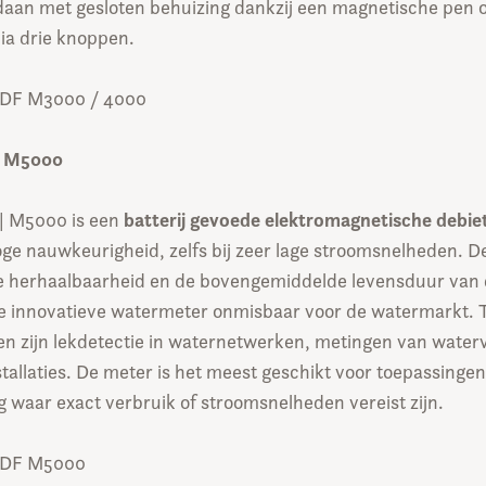
aan met gesloten behuizing dankzij een magnetische pen 
ia drie knoppen.
PDF M3000 / 4000
r M5000
batterij gevoede elektromagnetische debi
| M5000 is een
ge nauwkeurigheid, zelfs bij zeer lage stroomsnelheden. D
e herhaalbaarheid en de bovengemiddelde levensduur van d
 innovatieve watermeter onmisbaar voor de watermarkt. 
en zijn lekdetectie in waternetwerken, metingen van water
nstallaties. De meter is het meest geschikt voor toepassinge
 waar exact verbruik of stroomsnelheden vereist zijn.
 PDF M5000