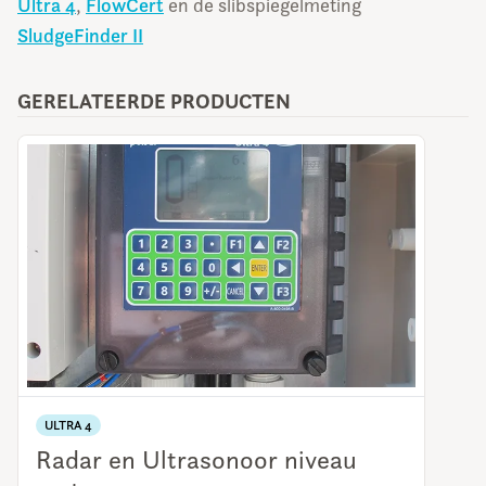
Ultra 4
,
FlowCert
en de slibspiegelmeting
SludgeFinder II
GERELATEERDE PRODUCTEN
ULTRA 4
Radar en Ultrasonoor niveau