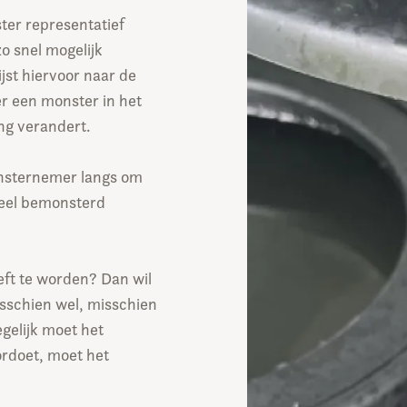
er representatief
o snel mogelijk
jst hiervoor naar de
r een monster in het
ing verandert.
nsternemer langs om
ureel bemonsterd
oeft te worden? Dan wil
isschien wel, misschien
egelijk moet het
ordoet, moet het