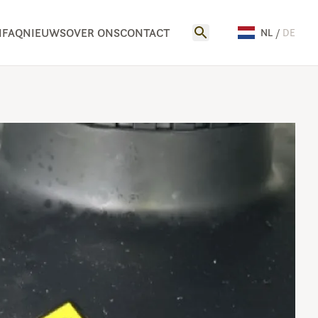
N
FAQ
NIEUWS
OVER ONS
CONTACT
NL
/
DE