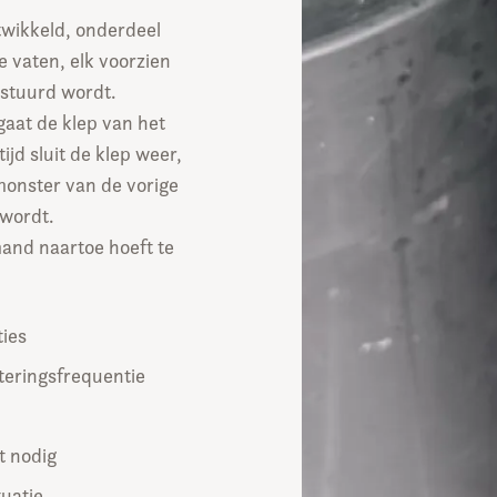
twikkeld, onderdeel
e vaten, elk voorzien
estuurd wordt.
gaat de klep van het
ijd sluit de klep weer,
monster van de vorige
 wordt.
emand naartoe hoeft te
ties
teringsfrequentie
t nodig
tuatie