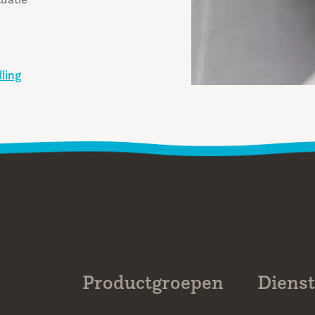
ling
Productgroepen
Diens