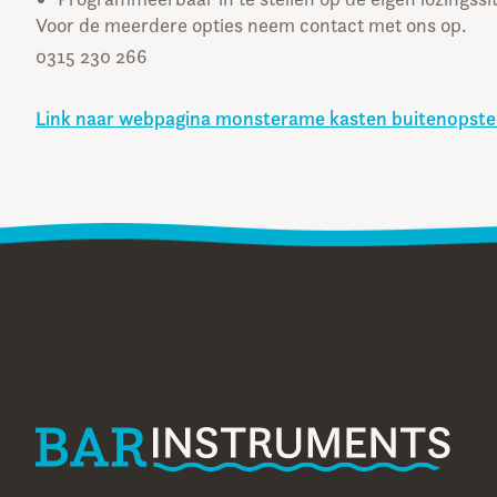
Voor de meerdere opties neem contact met ons op.
0315 230 266
Link naar webpagina monsterame kasten buitenopstel